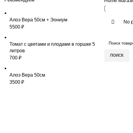
Home
Магаз
Алоэ Вера 50см + Эониум
No p
5500
₽
Томат с цветами и плодами в горшке 5
литров
ПОИСК
700
₽
Алоэ Вера 50см
3500
₽