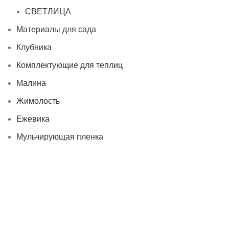
СВЕТЛИЦА
Материалы для сада
Клубника
Комплектующие для теплиц
Малина
Жимолость
Ежевика
Мульчирующая пленка
Почва и торфосмеси
Свежие ягоды
Пленка для силосных ям
Пленка для прудов, водоемов, бассейнов
Нетканый материал Агроспан