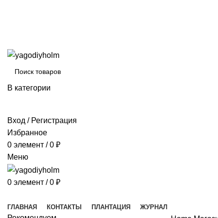
Ярославская обл.
Село Смалёво.
+7 930 114 2066
filippjr@mail.ru
+7 930 114 2066
В категории
ПОИСК
Вход / Регистрация
Избранное
0
элемент
/
0
₽
Меню
0
элемент
/
0
₽
Категории товаров
ГЛАВНАЯ
КОНТАКТЫ
ПЛАНТАЦИЯ
ЖУРНАЛ
Рекомендуем