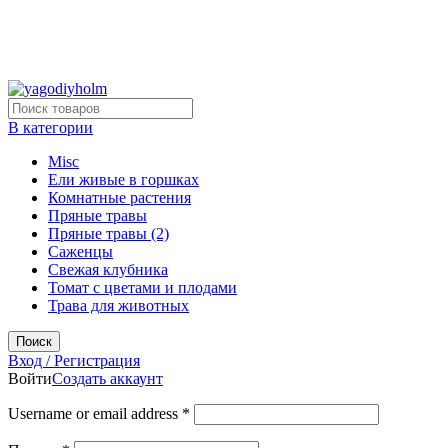
Ярославская обл.
Село Смалёво.
+7 930 114 2066
filippjr@mail.ru
+7 930 114 2066
В категории
Misc
Ели живые в горшках
Комнатные растения
Пряные травы
Пряные травы (2)
Саженцы
Свежая клубника
Томат с цветами и плодами
Трава для животных
Поиск
Вход / Регистрация
Войти
Создать аккаунт
Username or email address
*